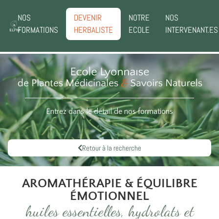
NOS
DEVENIR
NOTRE
NOS
FORMATIONS
HERBALISTE
ECOLE
INTERVENANT.ES
Entrez dans le détail de nos formations
Retour à la recherche
AROMATHÉRAPIE & ÉQUILIBRE
ÉMOTIONNEL
huiles essentielles, hydrolats et